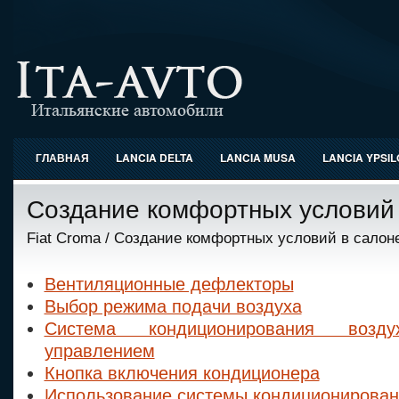
ГЛАВНАЯ
LANCIA DELTA
LANCIA MUSA
LANCIA YPSI
Создание комфортных условий 
Fiat Croma
/ Создание комфортных условий в салон
Вентиляционные дефлекторы
Выбор режима подачи воздуха
Система кондиционирования воз
управлением
Кнопка включения кондиционера
Использование системы кондиционирован