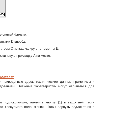
е снятый фильтр.
ентами D вперёд.
саторы C не зафиксируют элементы E.
резиновую прокладку A на место.
азателях
се приведенные здесь техни- ческие данные применимы к
дованием. Значения характеристик могут отличаться для
я подлокотником, нажмите кнопку (1) в верх- ней части
до требуемого поло- жения. Чтобы вернуть подлокотник в