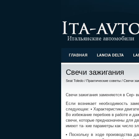
ГЛАВНАЯ
LANCIA DELTA
LA
Свечи зажигания
Seat Toledo
/
Практические советы
/ Свечи за
Свечи зажигания заменяются в Сер- в
Если возникает необходимость зам
следующее: • Характеристики двигате
Во избежание перебоев в работе и да
свечи, которые предназначены для дв
имеют та- кие параметры как число эл
• Поскольку в ходе производства да