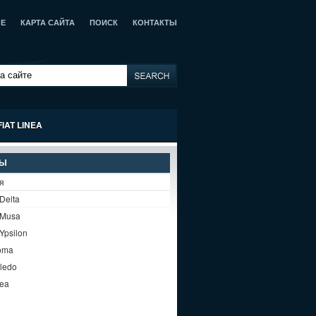
ОЕ
КАРТА САЙТА
ПОИСК
КОНТАКТЫ
FIAT LINEA
ЛЫ
я
Delta
 Musa
Ypsilon
roma
oledo
nea