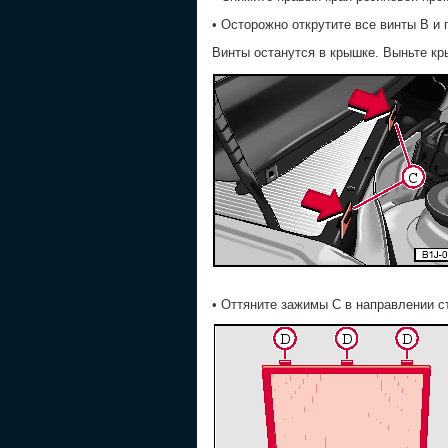
• Осторожно открутите все винты B и
Винты останутся в крышке. Выньте кр
• Оттяните зажимы C в направлении с