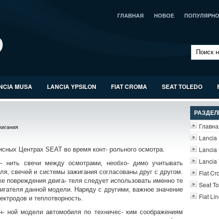
ГЛАВНАЯ
НОВОЕ
ПОПУЛЯРН
NCIA MUSA
LANCIA YPSILON
FIAT CROMA
SEAT TOLEDO
РАЗДЕ
Главна
жигания
Lancia 
Lancia
исных Центрах SEAT во время конт- рольного осмотра.
Lancia 
е- нить свечи между осмотрами, необхо- димо учитывать
ля, свечей и системы зажигания согласованы друг с другом.
Fiat C
же повреждения двига- теля следует использовать именно те
Seat T
игателя данной модели. Наряду с другими, важное значение
Fiat Li
ектродов и теплотворность.
н- ной модели автомобиля по техничес- ким соображениям