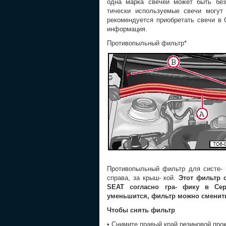
одна марка свечей может быть без
тически используемые свечи могут
рекомендуется приобретать свечи в 
информация.
Противопыльный фильтр*
Противопыльный фильтр для систе- 
справа, за крыш- кой.
Этот фильтр 
SEAT согласно гра- фику в Сер
уменьшится, фильтр можно сменит
Чтобы снять фильтр
• Снимите правый край резиновой про