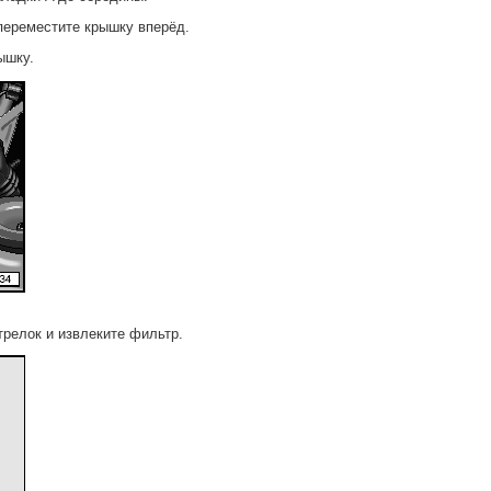
 переместите крышку вперёд.
ышку.
трелок и извлеките фильтр.