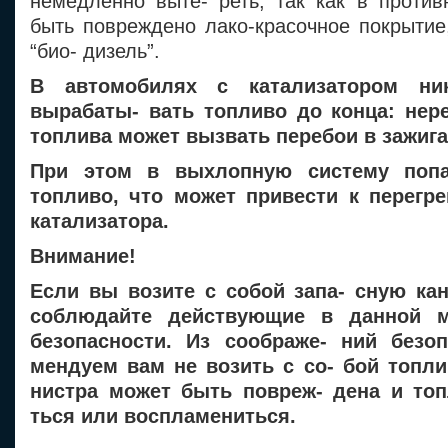
немедленно выте- реть, так как в против
быть повреждено лако-красочное покрытие
“био- дизель”.
В автомобилях с катализатором ни
вырабаты- вать топливо до конца: нере
топлива может вызвать перебои в зажига
При этом в выхлопную систему попа
топливо, что может привести к перегр
катализатора.
Внимание!
Если вы возите с собой запа- сную кан
соблюдайте действующие в данной м
безопасности. Из соображе- ний безо
мендуем вам не возить с со- бой топли
нистра может быть повреж- дена и то
ться или воспламениться.