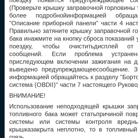
поездку появится предупреждающее с
(Проверьте крышку заправочной горловины т
более подробнойинформацией обращ
"Описание приборной панели" части 4 нас
Правильно затяните крышку заправочной г
бака инажмите на кнопку сброса показаний 
поездку, чтобы очиститьдисплей от
сообщений. Если проблема устране
приследующем включении зажигания на д
выведено предупреждающеесообщение. З
информацией обращайтесь к разделу "Борт
система (OBDII)" части 7 настоящего Руково
ВНИМАНИЕ!
Использование неподходящей крышки зап
топливного бака может статьпричиной пов
системы или системы контроля вредн
крышказакрыта неплотно, то в топливный
грязь.